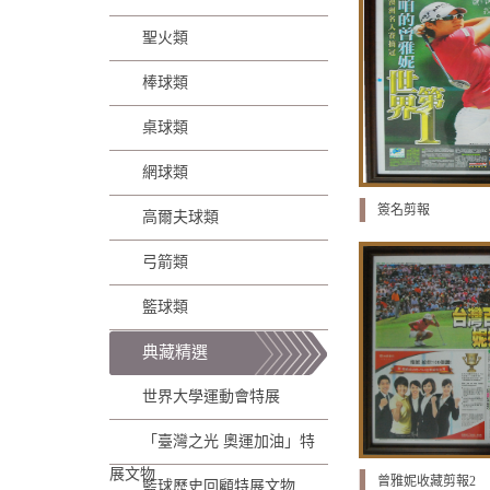
聖火類
棒球類
桌球類
網球類
簽名剪報
高爾夫球類
弓箭類
籃球類
典藏精選
世界大學運動會特展
「臺灣之光 奧運加油」特
展文物
曾雅妮收藏剪報2
籃球歷史回顧特展文物