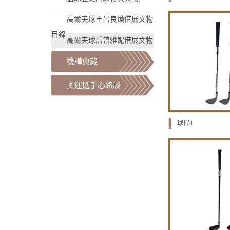
高爾夫球王呂良煥借展文物
目錄
高爾夫球后曾雅妮借展文物
機構典藏
奧運選手心路談
球桿4