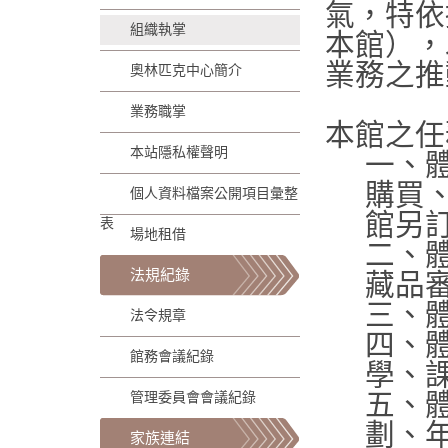
氣，特依
組織執掌
本館），
業務之推
奧林匹克中心簡介
業務職掌
本館之任
本站隱私權聲明
一、
購買
個人資料檔案公開項目彙整
館另
表
場地租借
二、
法規紀錄
藏品
三、
法令規章
四、
館務會議紀錄
學、
五、
管理委員會會議紀錄
劃、
家族連結